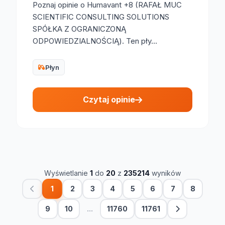
Poznaj opinie o Humavant +8 (RAFAŁ MUC
SCIENTIFIC CONSULTING SOLUTIONS
SPÓŁKA Z OGRANICZONĄ
ODPOWIEDZIALNOŚCIĄ). Ten pły...
Płyn
Czytaj opinie
Wyświetlanie
1
do
20
z
235214
wyników
1
2
3
4
5
6
7
8
9
10
...
11760
11761