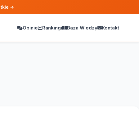
tkie
→
Opinie
Rankingi
Baza Wiedzy
Kontakt