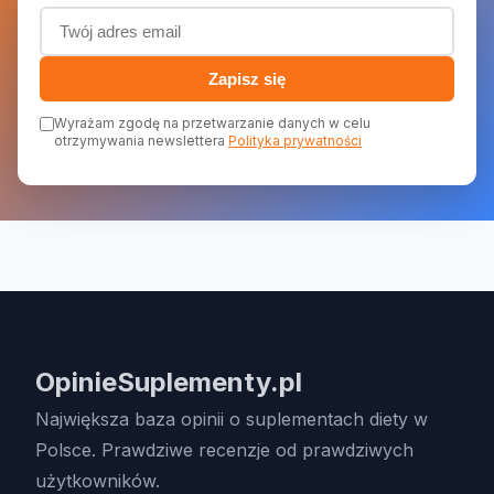
Adres email (wymagany)
Zapisz się
Wyrażam zgodę na przetwarzanie danych w celu
otrzymywania newslettera
Polityka prywatności
OpinieSuplementy.pl
Największa baza opinii o suplementach diety w
Polsce. Prawdziwe recenzje od prawdziwych
użytkowników.