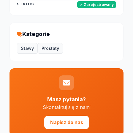
STATUS
✓ Zarejestrowany
Kategorie
Stawy
Prostaty
Masz pytania?
Skontaktuj się z nami
Napisz do nas