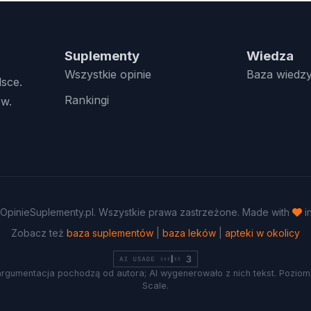
Suplementy
Wiedza
Wszystkie opinie
Baza wiedz
lsce.
Rankingi
w.
OpinieSuplementy.pl. Wszystkie prawa zastrzeżone. Made with
i
Zobacz też
baza suplementów
|
baza leków
|
apteki w okolicy
argumentacja pochodzą od autora; AI wygenerowało z nich tekst. Poziom 
Scale.