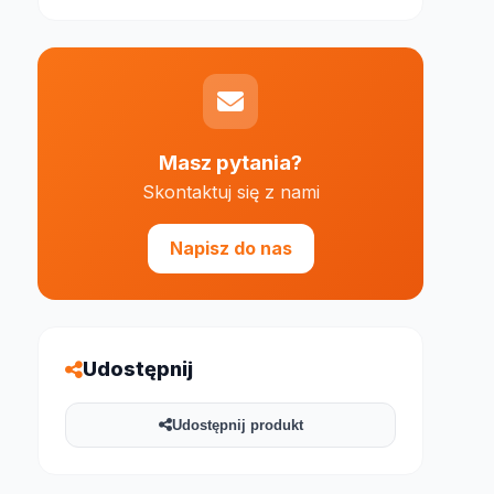
Masz pytania?
Skontaktuj się z nami
e 1000 znaków
Napisz do nas
Udostępnij
Udostępnij produkt