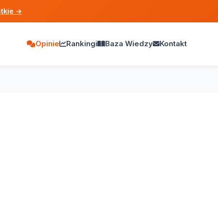
tkie
→
Opinie
Rankingi
Baza Wiedzy
Kontakt