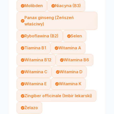
Molibden
Niacyna (B3)
Panax ginseng (Żeńszeń
właściwy)
Ryboflawina (B2)
Selen
Tiamina B1
Witamina A
Witamina B12
Witamina B6
Witamina C
Witamina D
Witamina E
Witamina K
Zingiber officinale (Imbir lekarski)
Żelazo