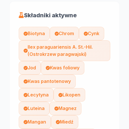
Składniki aktywne
Biotyna
Chrom
Cynk
Ilex paraguariensis A. St.-Hil.
(Ostrokrzew paragwajski)
Jod
Kwas foliowy
Kwas pantotenowy
Lecytyna
Likopen
Luteina
Magnez
Mangan
Miedź