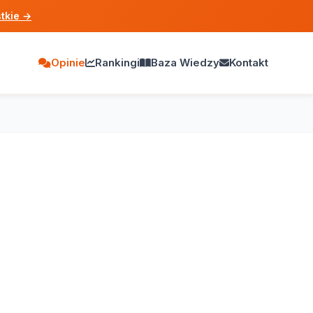
tkie
→
Opinie
Rankingi
Baza Wiedzy
Kontakt