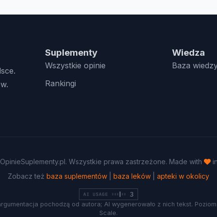
Suplementy
Wiedza
Wszystkie opinie
Baza wiedz
lsce.
Rankingi
w.
OpinieSuplementy.pl. Wszystkie prawa zastrzeżone. Made with
i
Zobacz też
baza suplementów
|
baza leków
|
apteki w okolicy
argumentacja pochodzą od autora; AI wygenerowało z nich tekst. Poziom 
Scale.