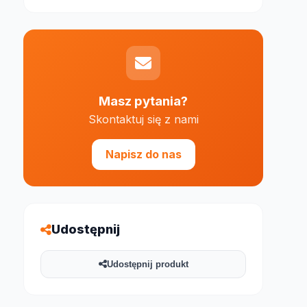
Masz pytania?
Skontaktuj się z nami
e 1000 znaków
Napisz do nas
Udostępnij
Udostępnij produkt