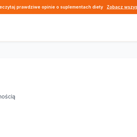
eczytaj prawdziwe opinie o suplementach diety
Zobacz wszys
nością