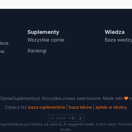
Suplementy
Wiedza
Wszystkie opinie
Baza wiedz
lsce.
Rankingi
w.
OpinieSuplementy.pl. Wszystkie prawa zastrzeżone. Made with
i
Zobacz też
baza suplementów
|
baza leków
|
apteki w okolicy
argumentacja pochodzą od autora; AI wygenerowało z nich tekst. Poziom 
Scale.