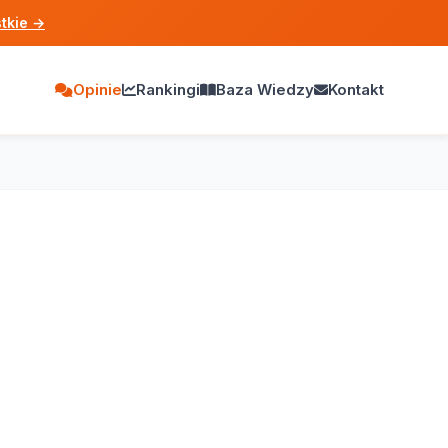
tkie
→
Opinie
Rankingi
Baza Wiedzy
Kontakt