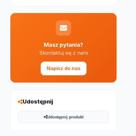
Masz pytania?
Skontaktuj się z nami
e 1000 znaków
Napisz do nas
Udostępnij
Udostępnij produkt