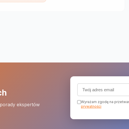
Adres email (wymagany
ch
Wyrażam zgodę na przetwar
 porady ekspertów
prywatności