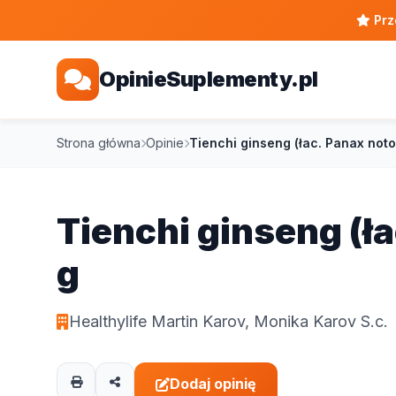
Prz
OpinieSuplementy.pl
Strona główna
Opinie
Tienchi ginseng (łac. Panax noto
Tienchi ginseng (ł
g
Healthylife Martin Karov, Monika Karov S.c.
Dodaj opinię