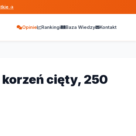
tkie
→
Opinie
Rankingi
Baza Wiedzy
Kontakt
 korzeń cięty, 250