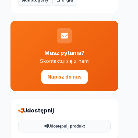
Masz pytania?
Skontaktuj się z nami
e 1000 znaków
Napisz do nas
Udostępnij
Udostępnij produkt