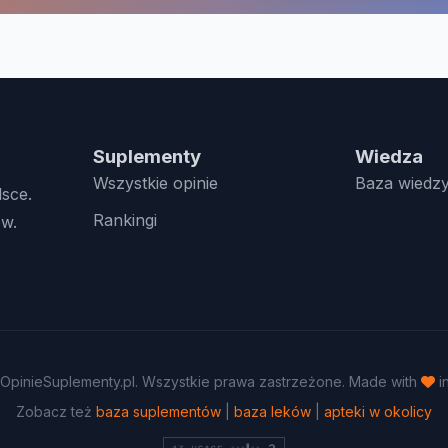
Suplementy
Wiedza
Wszystkie opinie
Baza wiedz
lsce.
Rankingi
w.
OpinieSuplementy.pl. Wszystkie prawa zastrzeżone. Made with
i
Zobacz też
baza suplementów
|
baza leków
|
apteki w okolicy