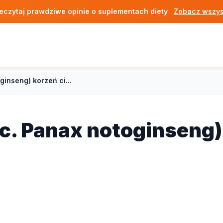
eczytaj prawdziwe opinie o suplementach diety
Zobacz wszys
ginseng) korzeń ci...
ac. Panax notoginseng)