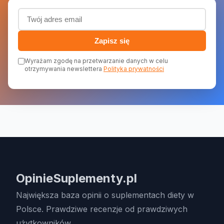
Adres email (wymagany)
Zapisz się
Wyrażam zgodę na przetwarzanie danych w celu
otrzymywania newslettera
Polityka prywatności
OpinieSuplementy.pl
Największa baza opinii o suplementach diety w
Polsce. Prawdziwe recenzje od prawdziwych
użytkowników.