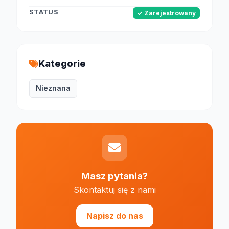
STATUS
✓ Zarejestrowany
Kategorie
Nieznana
Masz pytania?
Skontaktuj się z nami
Napisz do nas