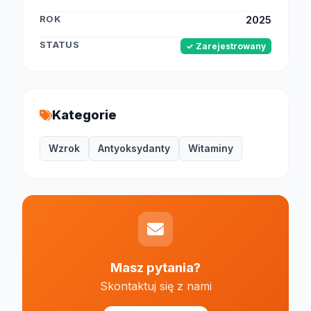
ROK
2025
STATUS
✓ Zarejestrowany
Kategorie
Wzrok
Antyoksydanty
Witaminy
Masz pytania?
Skontaktuj się z nami