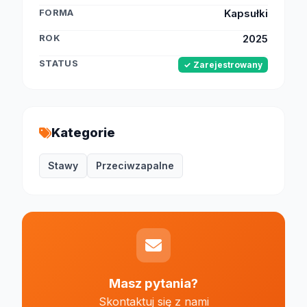
FORMA
Kapsułki
ROK
2025
STATUS
✓ Zarejestrowany
Kategorie
Stawy
Przeciwzapalne
Masz pytania?
Skontaktuj się z nami