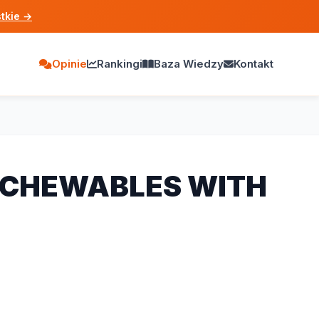
tkie
→
Opinie
Rankingi
Baza Wiedzy
Kontakt
ON CHEWABLES WITH