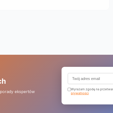
Adres email (wymagany
ch
Wyrażam zgodę na przetwar
 porady ekspertów
prywatności