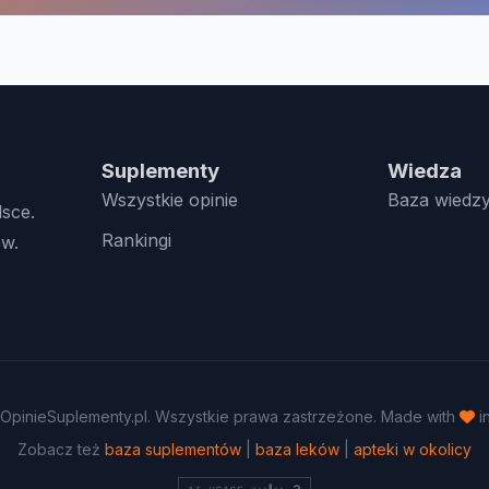
Suplementy
Wiedza
Wszystkie opinie
Baza wiedz
lsce.
Rankingi
w.
OpinieSuplementy.pl. Wszystkie prawa zastrzeżone. Made with
i
Zobacz też
baza suplementów
|
baza leków
|
apteki w okolicy