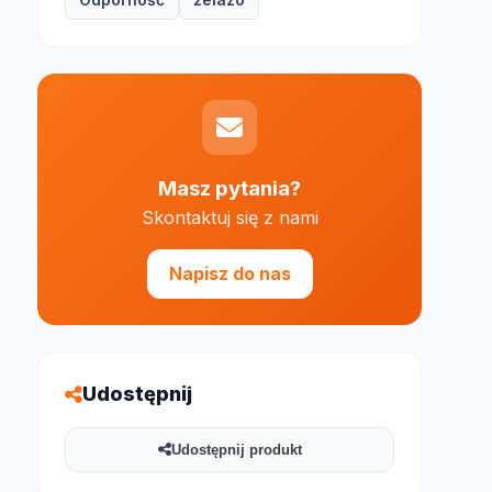
Masz pytania?
Skontaktuj się z nami
e 1000 znaków
Napisz do nas
Udostępnij
Udostępnij produkt