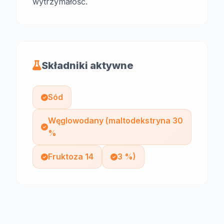
wytrzymałość.
Składniki aktywne
Sód
Węglowodany (maltodekstryna 30
%
Fruktoza 14
3 %)