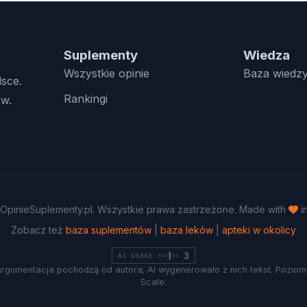
Suplementy
Wiedza
Wszystkie opinie
Baza wiedz
lsce.
Rankingi
w.
OpinieSuplementy.pl. Wszystkie prawa zastrzeżone. Made with
i
Zobacz też
baza suplementów
|
baza leków
|
apteki w okolicy
argumentacja pochodzą od autora; AI wygenerowało z nich tekst. Poziom 
Scale.