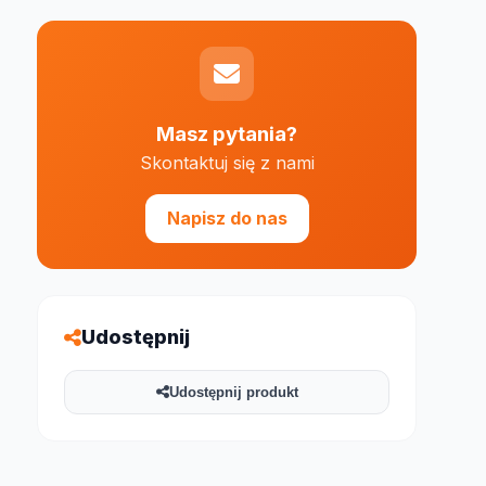
Masz pytania?
Skontaktuj się z nami
e 1000 znaków
Napisz do nas
Udostępnij
Udostępnij produkt