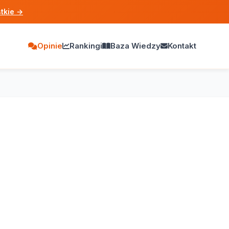
tkie
→
Opinie
Rankingi
Baza Wiedzy
Kontakt