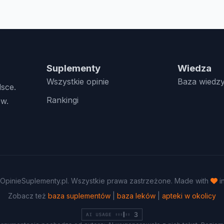
Suplementy
Wiedza
Wszystkie opinie
Baza wiedz
lsce.
Rankingi
w.
OpinieSuplementy.pl. Wszystkie prawa zastrzeżone. Made with
i
Zobacz też
baza suplementów
|
baza leków
|
apteki w okolicy