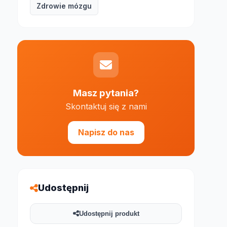
Zdrowie mózgu
e 1000 znaków
Masz pytania?
Skontaktuj się z nami
Napisz do nas
Udostępnij
Udostępnij produkt