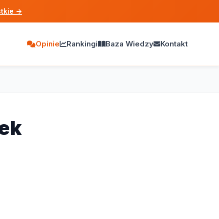
tkie
→
Opinie
Rankingi
Baza Wiedzy
Kontakt
ek