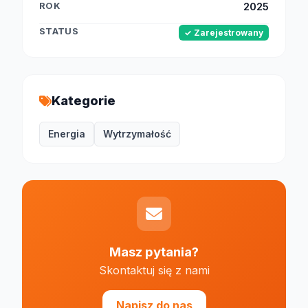
ROK
2025
STATUS
✓ Zarejestrowany
Kategorie
Energia
Wytrzymałość
Masz pytania?
Skontaktuj się z nami
Napisz do nas