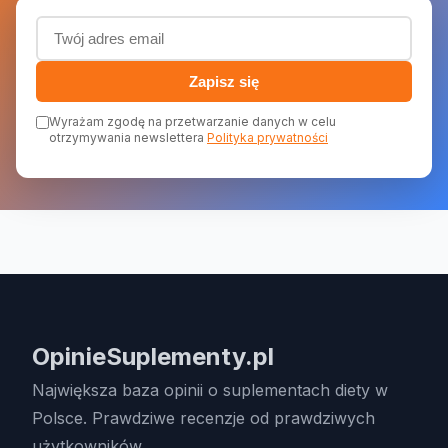
Adres email (wymagany)
Zapisz się
Wyrażam zgodę na przetwarzanie danych w celu
otrzymywania newslettera
Polityka prywatności
OpinieSuplementy.pl
Największa baza opinii o suplementach diety w
Polsce. Prawdziwe recenzje od prawdziwych
użytkowników.