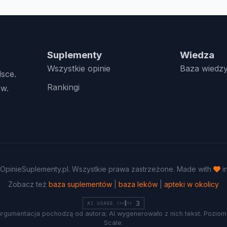
Suplementy
Wiedza
Wszystkie opinie
Baza wiedz
lsce.
Rankingi
w.
OpinieSuplementy.pl. Wszystkie prawa zastrzeżone. Made with
i
Zobacz też
baza suplementów
|
baza leków
|
apteki w okolicy
argumentacja pochodzą od autora; AI wygenerowało z nich tekst. Poziom 
Scale.