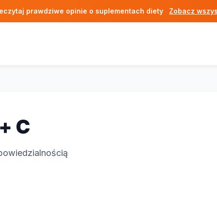
eczytaj prawdziwe opinie o suplementach diety
Zobacz wszys
+ C
powiedzialnością