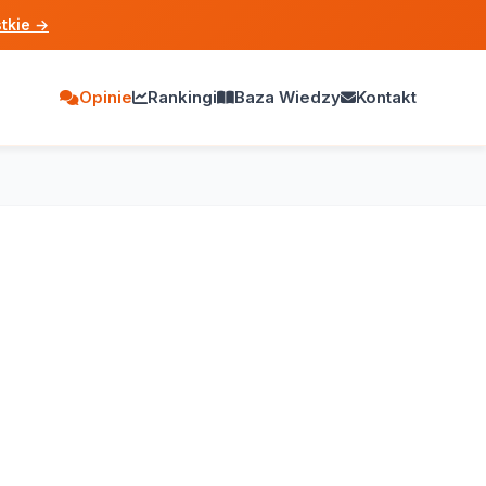
tkie
→
Opinie
Rankingi
Baza Wiedzy
Kontakt