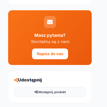
Masz pytania?
Skontaktuj się z nami
e 1000 znaków
Napisz do nas
Udostępnij
Udostępnij produkt