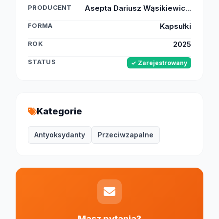
PRODUCENT
Asepta Dariusz Wąsikiewic...
FORMA
Kapsułki
ROK
2025
STATUS
✓ Zarejestrowany
Kategorie
Antyoksydanty
Przeciwzapalne
Masz pytania?