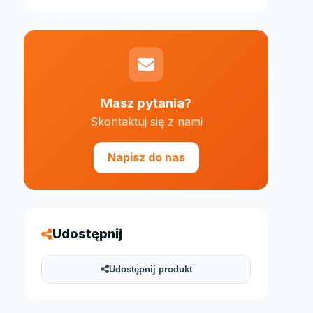
Masz pytania?
Skontaktuj się z nami
e 1000 znaków
Napisz do nas
Udostępnij
Udostępnij produkt