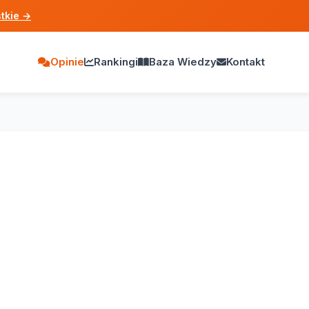
tkie
→
Opinie
Rankingi
Baza Wiedzy
Kontakt