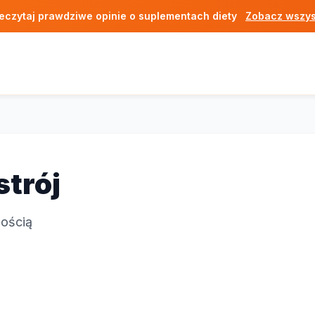
eczytaj prawdziwe opinie o suplementach diety
Zobacz wszys
strój
nością