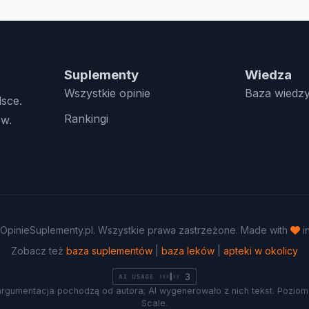
Suplementy
Wiedza
Wszystkie opinie
Baza wiedz
lsce.
Rankingi
w.
OpinieSuplementy.pl. Wszystkie prawa zastrzeżone. Made with
i
Zobacz też
baza suplementów
|
baza leków
|
apteki w okolicy
argumentacja pochodzą od autora; AI wygenerowało z nich tekst. Poziom 
Scale.