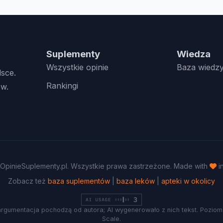
Suplementy
Wiedza
Wszystkie opinie
Baza wiedz
lsce.
Rankingi
w.
OpinieSuplementy.pl. Wszystkie prawa zastrzeżone. Made with
i
Zobacz też
baza suplementów
|
baza leków
|
apteki w okolicy
argumentacja pochodzą od autora; AI wygenerowało z nich tekst. Poziom 
Scale.