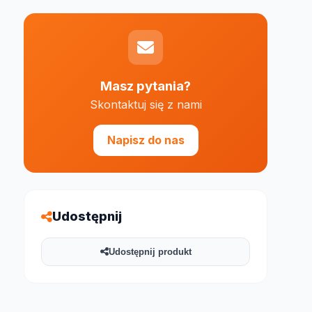
Masz pytania?
Skontaktuj się z nami
e 1000 znaków
Napisz do nas
Udostępnij
Udostępnij produkt