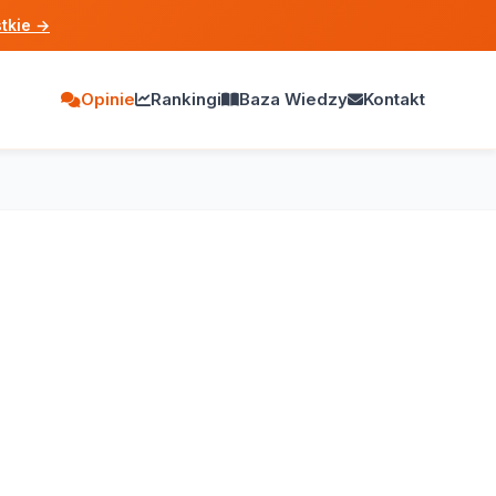
tkie
→
Opinie
Rankingi
Baza Wiedzy
Kontakt