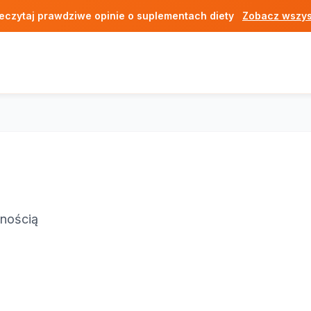
eczytaj prawdziwe opinie o suplementach diety
Zobacz wszys
lnością