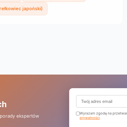
rełkowiec japoński)
Adres email (wymagany
ch
Wyrażam zgodę na przetwar
 porady ekspertów
prywatności