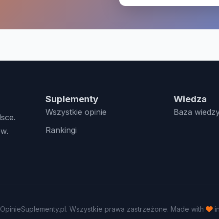
Suplementy
Wiedza
Wszystkie opinie
Baza wiedz
lsce.
Rankingi
w.
OpinieSuplementy.pl. Wszystkie prawa zastrzeżone. Made with
i