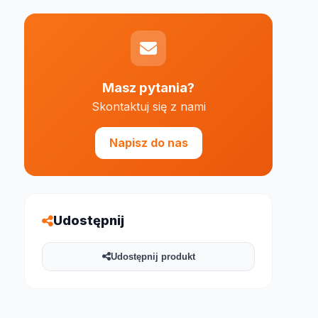
Masz pytania?
Skontaktuj się z nami
e 1000 znaków
Napisz do nas
Udostępnij
Udostępnij produkt