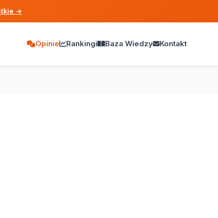
tkie
→
Opinie
Rankingi
Baza Wiedzy
Kontakt