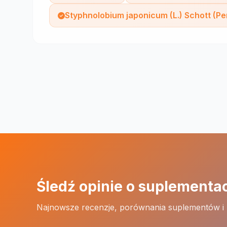
Styphnolobium japonicum (L.) Schott (Pe
Śledź opinie o suplementa
Najnowsze recenzje, porównania suplementów i