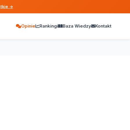
tkie
→
Opinie
Rankingi
Baza Wiedzy
Kontakt