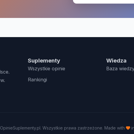
Suplementy
Wiedza
Wszystkie opinie
Baza wiedz
lsce.
Rankingi
w.
OpinieSuplementy.pl. Wszystkie prawa zastrzeżone. Made with
i