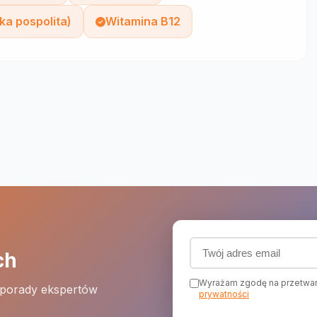
ka pospolita)
Witamina B12
Adres email (wymagany
ch
Wyrażam zgodę na przetwar
 porady ekspertów
prywatności