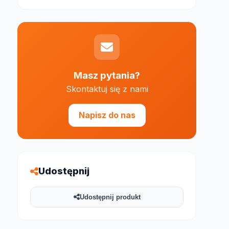
Masz pytania?
Skontaktuj się z nami
e 1000 znaków
Napisz do nas
Udostępnij
Udostępnij produkt