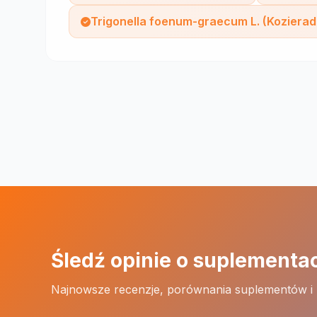
Trigonella foenum-graecum L. (Kozierad
Śledź opinie o suplementa
Najnowsze recenzje, porównania suplementów i