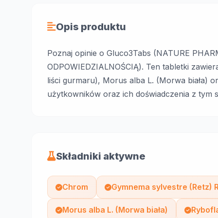
Opis produktu
Poznaj opinie o Gluco3Tabs (NATURE PH
ODPOWIEDZIALNOŚCIĄ). Ten tabletki zawiera 
liści gurmaru), Morus alba L. (Morwa biała) o
użytkowników oraz ich doświadczenia z tym su
Składniki aktywne
Chrom
Gymnema sylvestre (Retz) R.
Morus alba L. (Morwa biała)
Rybofl