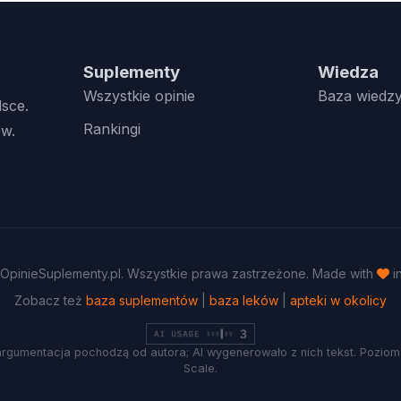
Suplementy
Wiedza
Wszystkie opinie
Baza wiedz
lsce.
Rankingi
w.
OpinieSuplementy.pl. Wszystkie prawa zastrzeżone. Made with
i
Zobacz też
baza suplementów
|
baza leków
|
apteki w okolicy
argumentacja pochodzą od autora; AI wygenerowało z nich tekst. Poziom 
Scale.