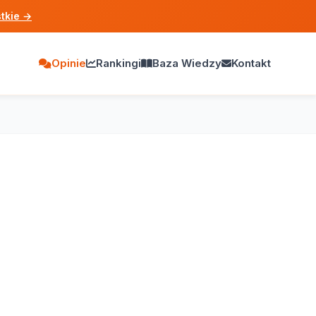
tkie
→
Opinie
Rankingi
Baza Wiedzy
Kontakt