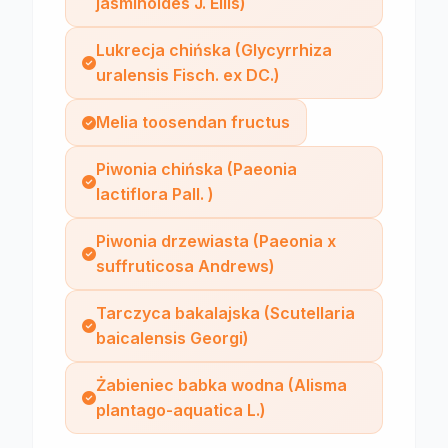
jasminoides J. Ellis)
Lukrecja chińska (Glycyrrhiza
uralensis Fisch. ex DC.)
Melia toosendan fructus
Piwonia chińska (Paeonia
lactiflora Pall. )
Piwonia drzewiasta (Paeonia x
suffruticosa Andrews)
Tarczyca bakalajska (Scutellaria
baicalensis Georgi)
Żabieniec babka wodna (Alisma
plantago-aquatica L.)