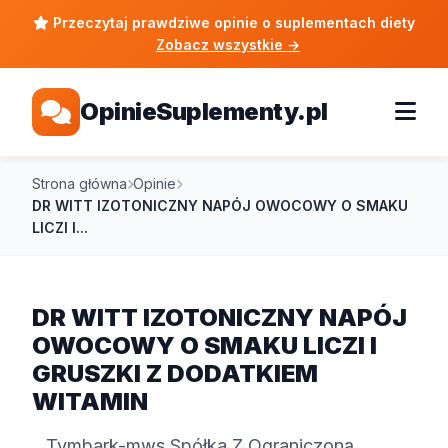
Przeczytaj prawdziwe opinie o suplementach diety
Zobacz wszystkie
→
OpinieSuplementy.pl
Strona główna
Opinie
DR WITT IZOTONICZNY NAPÓJ OWOCOWY O SMAKU
LICZI I...
DR WITT IZOTONICZNY NAPÓJ
OWOCOWY O SMAKU LICZI I
GRUSZKI Z DODATKIEM
WITAMIN
Tymbark-mws Spółka Z Ograniczoną