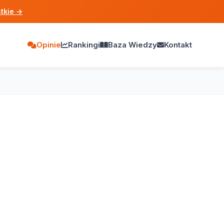
tkie
→
Opinie
Rankingi
Baza Wiedzy
Kontakt