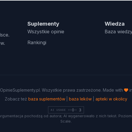
Suplementy
Wiedza
Wszystkie opinie
Baza wiedz
lsce.
Rankingi
w.
OpinieSuplementy.pl. Wszystkie prawa zastrzeżone. Made with
i
Zobacz też
baza suplementów
|
baza leków
|
apteki w okolicy
argumentacja pochodzą od autora; AI wygenerowało z nich tekst. Poziom 
Scale.