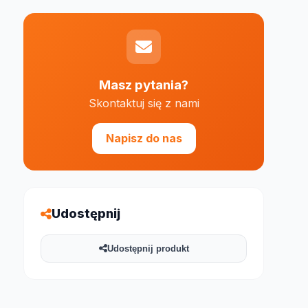
Masz pytania?
Skontaktuj się z nami
e 1000 znaków
Napisz do nas
Udostępnij
Udostępnij produkt