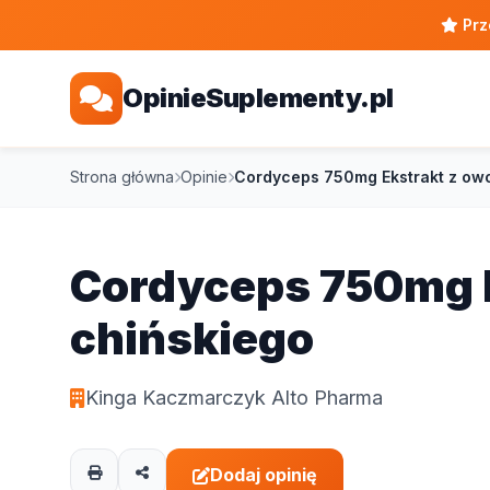
Prz
OpinieSuplementy.pl
Strona główna
Opinie
Cordyceps 750mg Ekstrakt z owo
Cordyceps 750mg 
chińskiego
Kinga Kaczmarczyk Alto Pharma
Dodaj opinię