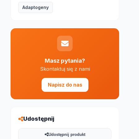
Adaptogeny
Masz pytania?
Skontaktuj się z nami
e 1000 znaków
Napisz do nas
Udostępnij
Udostępnij produkt