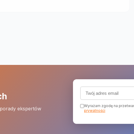
Adres email (wymagany
ch
Wyrażam zgodę na przetwar
 porady ekspertów
prywatności