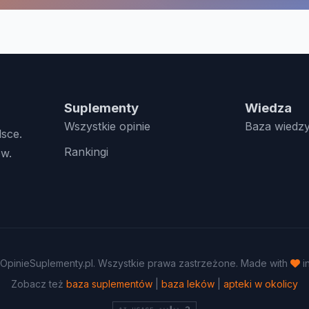
Suplementy
Wiedza
Wszystkie opinie
Baza wiedz
lsce.
Rankingi
w.
OpinieSuplementy.pl. Wszystkie prawa zastrzeżone. Made with
i
Zobacz też
baza suplementów
|
baza leków
|
apteki w okolicy