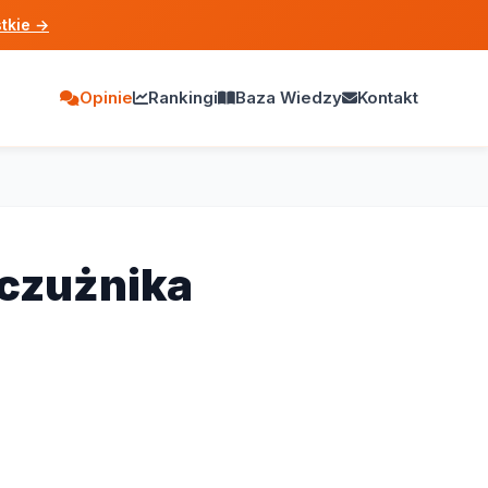
tkie
→
Opinie
Rankingi
Baza Wiedzy
Kontakt
czużnika