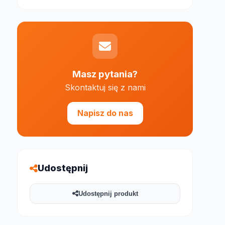
Masz pytania?
Skontaktuj się z nami
e 1000 znaków
Napisz do nas
Udostępnij
Udostępnij produkt