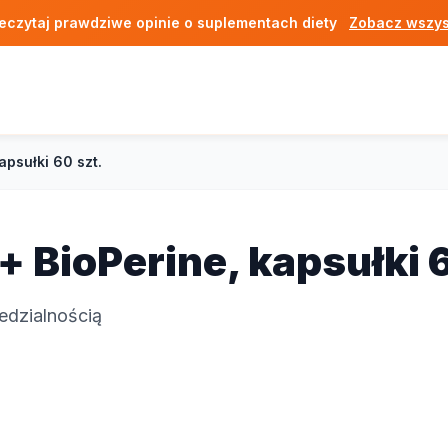
eczytaj prawdziwe opinie o suplementach diety
Zobacz wszys
psułki 60 szt.
 BioPerine, kapsułki 6
edzialnością