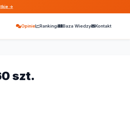
tkie
→
Opinie
Rankingi
Baza Wiedzy
Kontakt
0 szt.