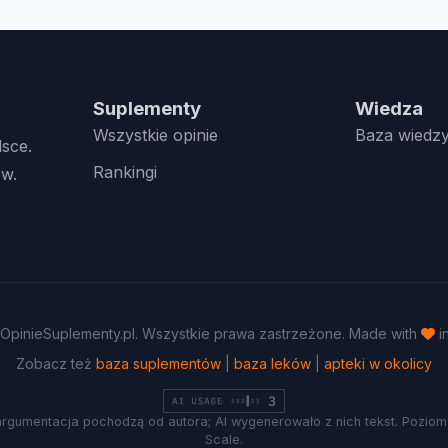
Suplementy
Wiedza
Wszystkie opinie
Baza wiedz
lsce.
Rankingi
w.
OpinieSuplementy.pl. Wszystkie prawa zastrzeżone. Made with
i
Zobacz też
baza suplementów
|
baza leków
|
apteki w okolicy
argumentacja pochodzą od autora; AI wygenerowało z nich tekst. Poziom 
Scale.