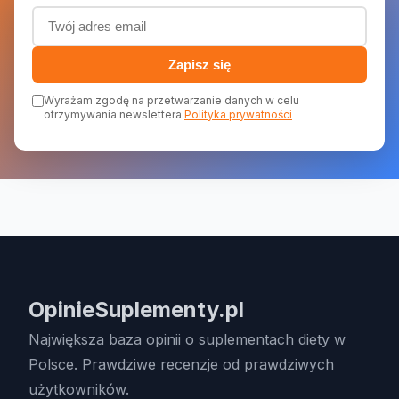
Adres email (wymagany)
Zapisz się
Wyrażam zgodę na przetwarzanie danych w celu
otrzymywania newslettera
Polityka prywatności
OpinieSuplementy.pl
Największa baza opinii o suplementach diety w
Polsce. Prawdziwe recenzje od prawdziwych
użytkowników.