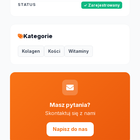
STATUS
✓ Zarejestrowany
Kategorie
Kolagen
Kości
Witaminy
Masz pytania?
Skontaktuj się z nami
Napisz do nas