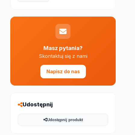
Masz pytania?
e 1000 znaków
Skontaktuj się z nami
Napisz do nas
Udostępnij
Udostępnij produkt