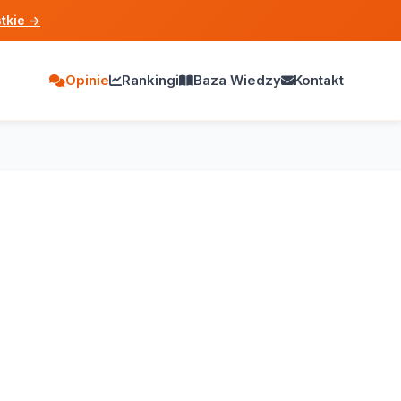
tkie
→
Opinie
Rankingi
Baza Wiedzy
Kontakt