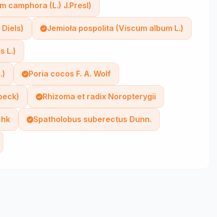
camphora (L.) J.Presl)
 Diels)
Jemioła pospolita (Viscum album L.)
s L.)
.)
Poria cocos F. A. Wolf
beck)
Rhizoma et radix Noropterygii
chk
Spatholobus suberectus Dunn.