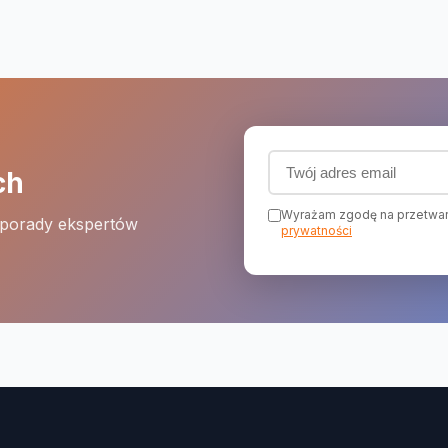
Adres email (wymagany
ch
Wyrażam zgodę na przetwar
 porady ekspertów
prywatności