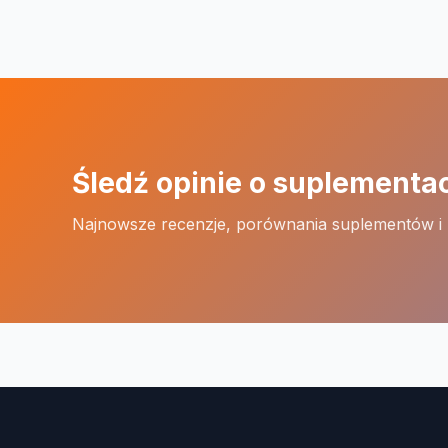
Śledź opinie o suplementa
Najnowsze recenzje, porównania suplementów i