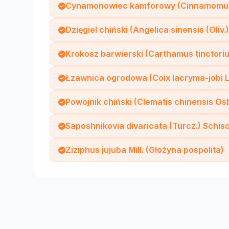
Cynamonowiec kamforowy (Cinnamomum 
Dzięgiel chiński (Angelica sinensis (Oliv.)
Krokosz barwierski (Carthamus tinctoriu
Łzawnica ogrodowa (Coix lacryma-jobi L
Powojnik chiński (Clematis chinensis Os
Saposhnikovia divaricata (Turcz.) Schis
Ziziphus jujuba Mill. (Głożyna pospolita)