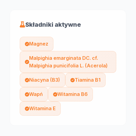
Składniki aktywne
Magnez
Malpighia emarginata DC. cf.
Malpighia punicifolia L. (Acerola)
Niacyna (B3)
Tiamina B1
Wapń
Witamina B6
Witamina E