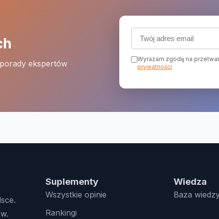
Adres email (wymagany
ch
Wyrażam zgodę na przetwar
 porady ekspertów
prywatności
Suplementy
Wiedza
Wszystkie opinie
Baza wiedz
lsce.
Rankingi
w.