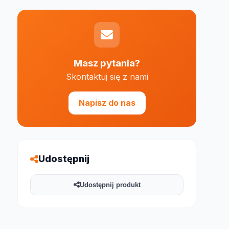
Masz pytania?
Skontaktuj się z nami
e 1000 znaków
Napisz do nas
Udostępnij
Udostępnij produkt