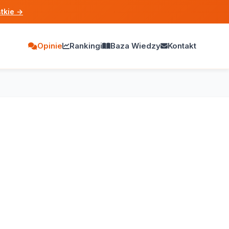
tkie
→
Opinie
Rankingi
Baza Wiedzy
Kontakt