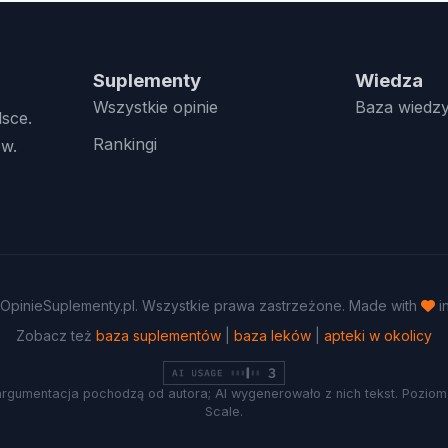
Suplementy
Wiedza
Wszystkie opinie
Baza wiedz
lsce.
Rankingi
w.
OpinieSuplementy.pl. Wszystkie prawa zastrzeżone. Made with
i
Zobacz też
baza suplementów
|
baza leków
|
apteki w okolicy
argumentacja pochodzą od autora; AI wygenerowało z nich tekst. Poziom 
Scale.