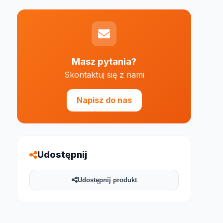
Masz pytania?
Skontaktuj się z nami
e 1000 znaków
Napisz do nas
Udostępnij
Udostępnij produkt