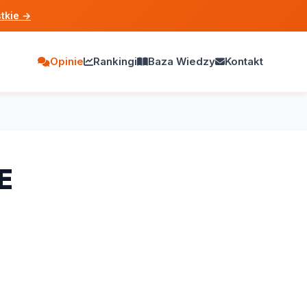
tkie
→
Opinie
Rankingi
Baza Wiedzy
Kontakt
E