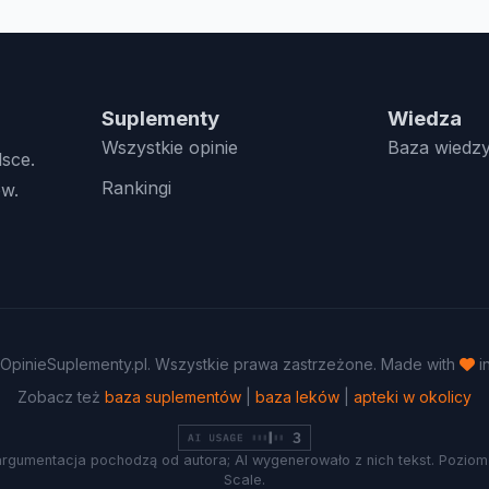
Suplementy
Wiedza
Wszystkie opinie
Baza wiedz
lsce.
Rankingi
w.
OpinieSuplementy.pl. Wszystkie prawa zastrzeżone. Made with
i
Zobacz też
baza suplementów
|
baza leków
|
apteki w okolicy
argumentacja pochodzą od autora; AI wygenerowało z nich tekst. Poziom 
Scale.