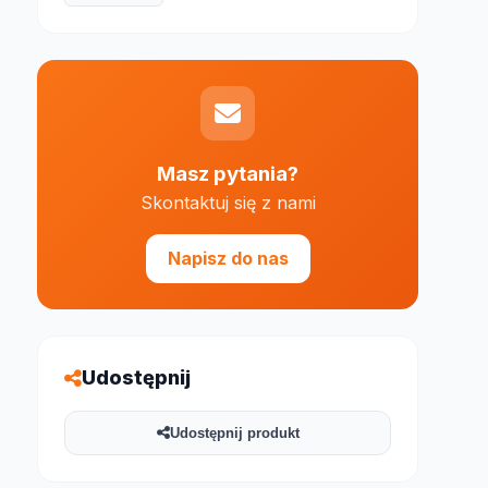
Masz pytania?
e 1000 znaków
Skontaktuj się z nami
Napisz do nas
Udostępnij
Udostępnij produkt