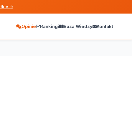
tkie
→
Opinie
Rankingi
Baza Wiedzy
Kontakt