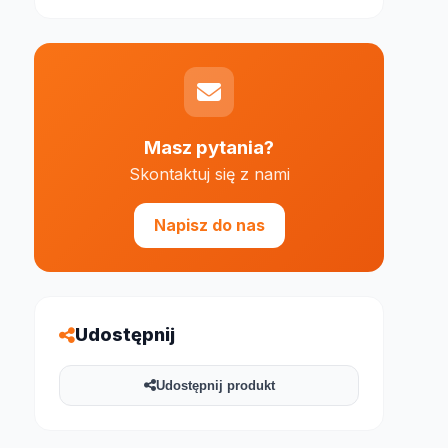
Masz pytania?
Skontaktuj się z nami
e 1000 znaków
Napisz do nas
Udostępnij
Udostępnij produkt