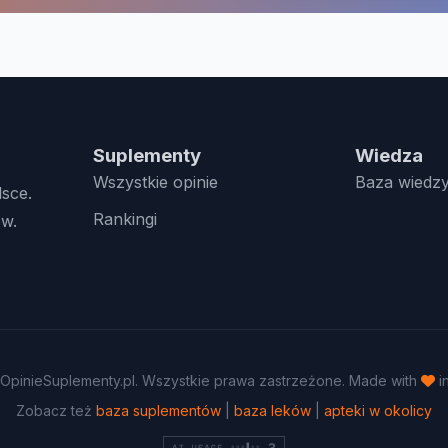
Suplementy
Wiedza
Wszystkie opinie
Baza wiedz
lsce.
Rankingi
w.
OpinieSuplementy.pl. Wszystkie prawa zastrzeżone. Made with
i
Zobacz też
baza suplementów
|
baza leków
|
apteki w okolicy