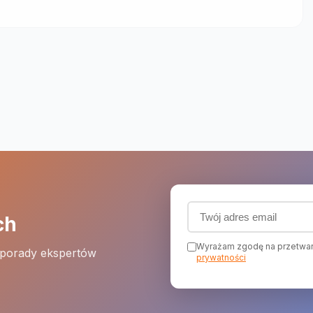
Adres email (wymagany
ch
Wyrażam zgodę na przetwar
 porady ekspertów
prywatności