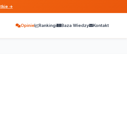
tkie
→
Opinie
Rankingi
Baza Wiedzy
Kontakt