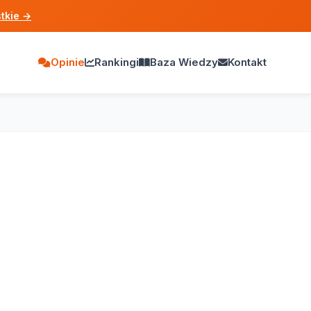
tkie
→
Opinie
Rankingi
Baza Wiedzy
Kontakt