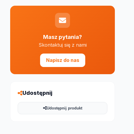
Masz pytania?
Skontaktuj się z nami
e 1000 znaków
Napisz do nas
Udostępnij
Udostępnij produkt