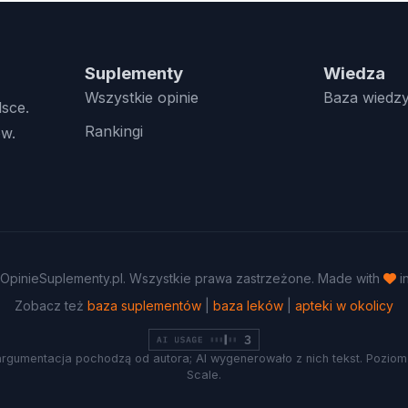
Suplementy
Wiedza
Wszystkie opinie
Baza wiedz
lsce.
Rankingi
w.
OpinieSuplementy.pl. Wszystkie prawa zastrzeżone. Made with
i
Zobacz też
baza suplementów
|
baza leków
|
apteki w okolicy
argumentacja pochodzą od autora; AI wygenerowało z nich tekst. Poziom 
Scale.