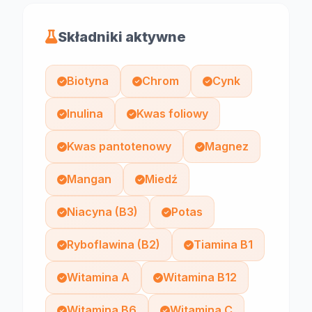
Składniki aktywne
Biotyna
Chrom
Cynk
Inulina
Kwas foliowy
Kwas pantotenowy
Magnez
Mangan
Miedź
Niacyna (B3)
Potas
Ryboflawina (B2)
Tiamina B1
Witamina A
Witamina B12
Witamina B6
Witamina C