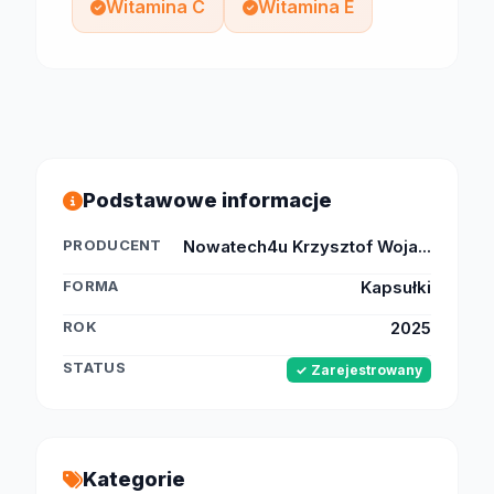
Witamina C
Witamina E
Podstawowe informacje
PRODUCENT
Nowatech4u Krzysztof Woja...
FORMA
Kapsułki
ROK
2025
STATUS
✓ Zarejestrowany
Kategorie