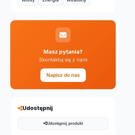
Masz pytania?
Skontaktuj się z nami
e 1000 znaków
Napisz do nas
Udostępnij
Udostępnij produkt