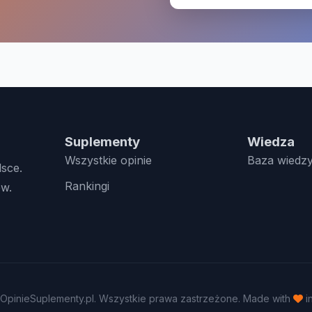
Suplementy
Wiedza
Wszystkie opinie
Baza wiedz
lsce.
Rankingi
w.
OpinieSuplementy.pl. Wszystkie prawa zastrzeżone. Made with
i