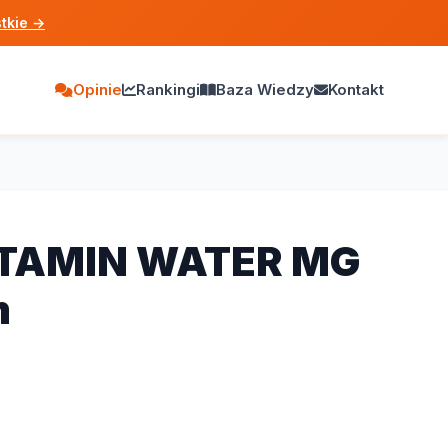
tkie
→
Opinie
Rankingi
Baza Wiedzy
Kontakt
ITAMIN WATER MG
m