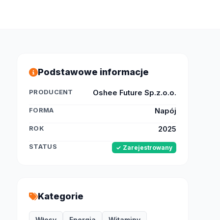
Podstawowe informacje
PRODUCENT
Oshee Future Sp.z.o.o.
FORMA
Napój
ROK
2025
STATUS
✓ Zarejestrowany
Kategorie
Włosy
Energia
Witaminy