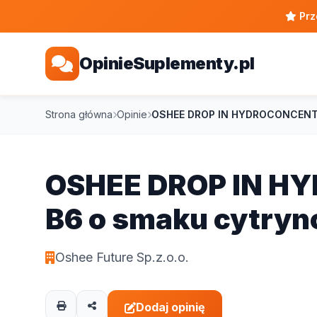
Prz
OpinieSuplementy.pl
Strona główna
Opinie
OSHEE DROP IN HYDROCONCENTR
OSHEE DROP IN H
B6 o smaku cytry
Oshee Future Sp.z.o.o.
Dodaj opinię