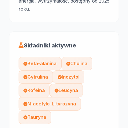
energia, wytrzymałość, dostępny od 2025
roku.
Składniki aktywne
Beta-alanina
Cholina
Cytrulina
Inozytol
Kofeina
Leucyna
N-acetylo-L-tyrozyna
Tauryna