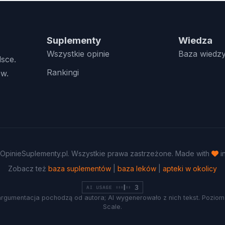
Suplementy
Wiedza
Wszystkie opinie
Baza wiedz
lsce.
Rankingi
w.
OpinieSuplementy.pl. Wszystkie prawa zastrzeżone. Made with
i
Zobacz też
baza suplementów
|
baza leków
|
apteki w okolicy
argumentacja pochodzą od autora; AI wygenerowało z nich tekst. Poziom 
Scale.