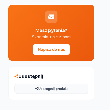
Masz pytania?
Skontaktuj się z nami
e 1000 znaków
Napisz do nas
Udostępnij
Udostępnij produkt