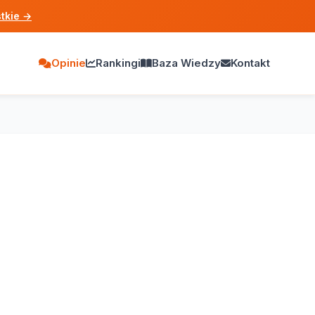
tkie
→
Opinie
Rankingi
Baza Wiedzy
Kontakt