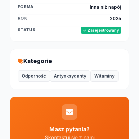
FORMA
Inna niż napój
ROK
2025
STATUS
✓ Zarejestrowany
Kategorie
Odporność
Antyoksydanty
Witaminy
Masz pytania?
Skontaktuj się z nami