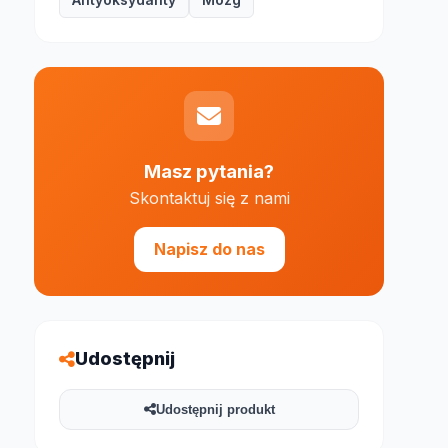
Masz pytania?
Skontaktuj się z nami
e 1000 znaków
Napisz do nas
Udostępnij
Udostępnij produkt