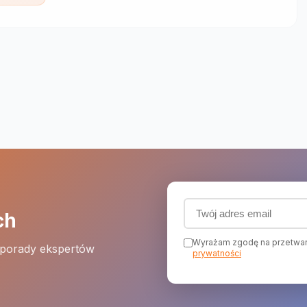
Adres email (wymagany
ch
Wyrażam zgodę na przetwar
 porady ekspertów
prywatności