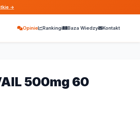
tkie
→
Opinie
Rankingi
Baza Wiedzy
Kontakt
VAIL 500mg 60