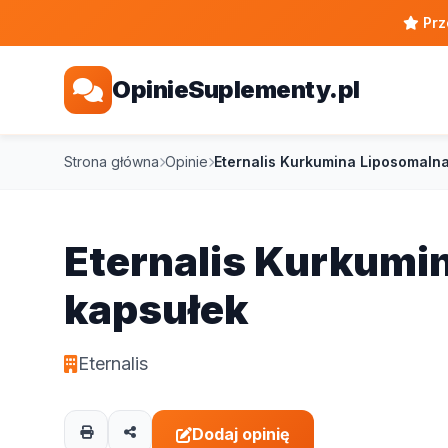
Prz
OpinieSuplementy.pl
Strona główna
Opinie
Eternalis Kurkumina Liposomalna
Eternalis Kurkumi
kapsułek
Eternalis
Dodaj opinię