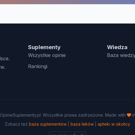
Suplementy
Wiedza
Wszystkie opinie
Baza wiedz
lsce.
Rankingi
w.
OpinieSuplementy.pl. Wszystkie prawa zastrzeżone. Made with
i
Zobacz też
baza suplementów
|
baza leków
|
apteki w okolicy