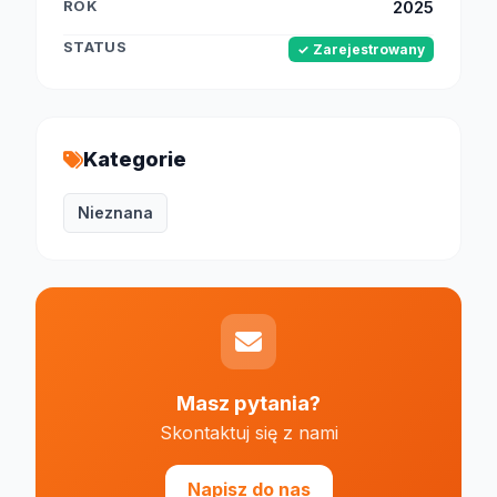
ROK
2025
STATUS
✓ Zarejestrowany
Kategorie
Nieznana
Masz pytania?
Skontaktuj się z nami
Napisz do nas