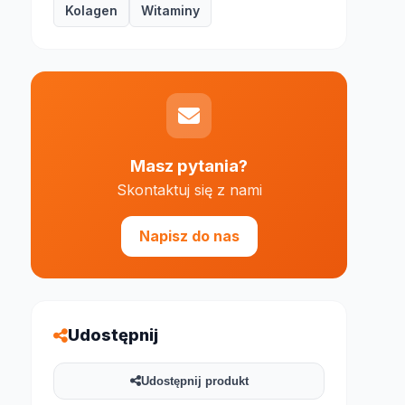
Kolagen
Witaminy
e 1000 znaków
Masz pytania?
Skontaktuj się z nami
Napisz do nas
Udostępnij
Udostępnij produkt