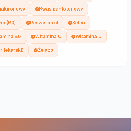
ialuronowy
Kwas pantotenowy
na (B3)
Resweratrol
Selen
amina B6
Witamina C
Witamina D
r lekarski)
Żelazo