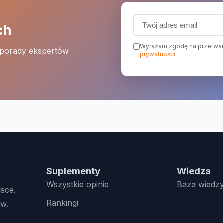
Adres email (wymagany
ch
Wyrażam zgodę na przetwar
 porady ekspertów
prywatności
Suplementy
Wiedza
Wszystkie opinie
Baza wiedz
lsce.
Rankingi
w.