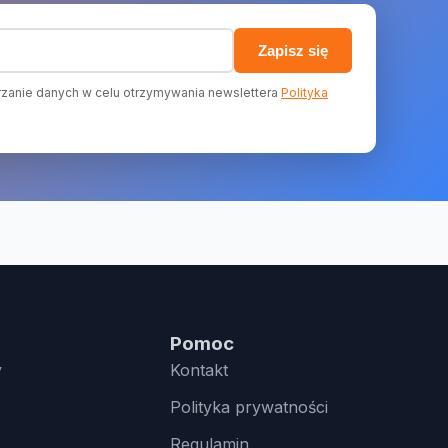
)
Zapisz się
zanie danych w celu otrzymywania newslettera
Polityka
Pomoc
y
Kontakt
Polityka prywatności
Regulamin