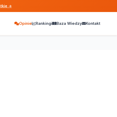
tkie
→
Opinie
Rankingi
Baza Wiedzy
Kontakt