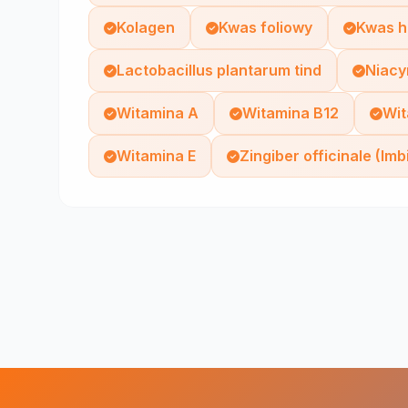
Kolagen
Kwas foliowy
Kwas h
Lactobacillus plantarum tind
Niacy
Witamina A
Witamina B12
Wit
Witamina E
Zingiber officinale (Imbi