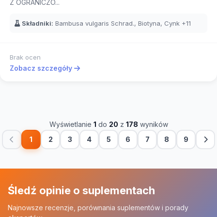
Z OGRANICZO...
Składniki:
Bambusa vulgaris Schrad., Biotyna, Cynk
+11
Brak ocen
Zobacz szczegóły
Wyświetlanie
1
do
20
z
178
wyników
1
2
3
4
5
6
7
8
9
Śledź opinie o suplementach
Najnowsze recenzje, porównania suplementów i porady