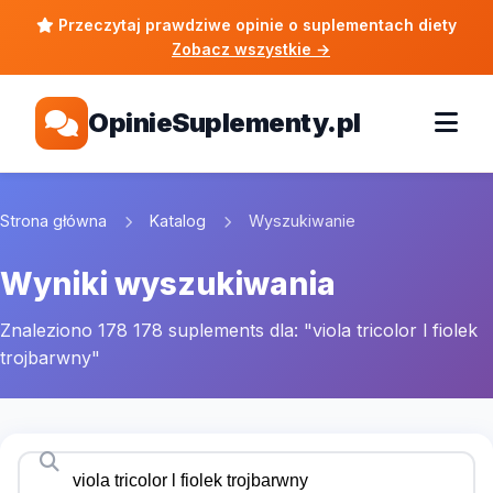
Przeczytaj prawdziwe opinie o suplementach diety
Zobacz wszystkie
→
OpinieSuplementy.pl
Strona główna
Katalog
Wyszukiwanie
Wyniki wyszukiwania
Znaleziono 178 178 suplements dla: "viola tricolor l fiolek
trojbarwny"
Szukaj suplementów