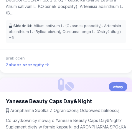
Allium sativum L. (Czosnek pospolity), Artemisia absinthium L.
(B...
Składniki:
Allium sativum L. (Czosnek pospolity), Artemisia
absinthium L. (Bylica piołun), Curcuma longa L. (Ostryż długi)
+6
Brak ocen
Zobacz szczegóły
włosy
Yanesse Beauty Caps Day&Night
Aronpharma Spółka Z Ograniczoną Odpowiedzialnością
Co użytkownicy mówią o Yanesse Beauty Caps Day&Night?
Suplement diety w formie kapsułki od ARONPHARMA SPÓŁKA