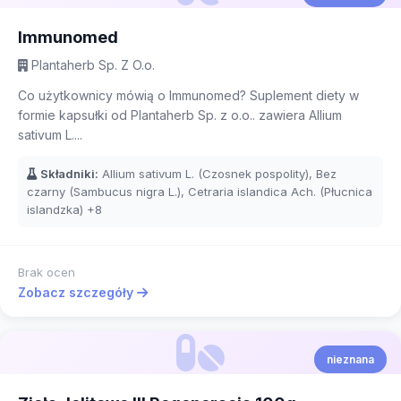
Immunomed
Plantaherb Sp. Z O.o.
Co użytkownicy mówią o Immunomed? Suplement diety w
formie kapsułki od Plantaherb Sp. z o.o.. zawiera Allium
sativum L....
Składniki:
Allium sativum L. (Czosnek pospolity), Bez
czarny (Sambucus nigra L.), Cetraria islandica Ach. (Płucnica
islandzka)
+8
Brak ocen
Zobacz szczegóły
nieznana