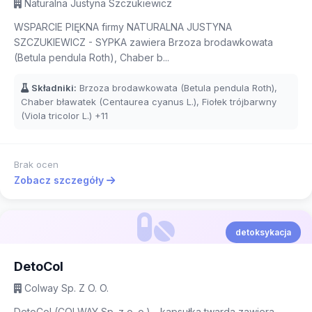
Naturalna Justyna Szczukiewicz
WSPARCIE PIĘKNA firmy NATURALNA JUSTYNA
SZCZUKIEWICZ - SYPKA zawiera Brzoza brodawkowata
(Betula pendula Roth), Chaber b...
Składniki:
Brzoza brodawkowata (Betula pendula Roth),
Chaber bławatek (Centaurea cyanus L.), Fiołek trójbarwny
(Viola tricolor L.)
+11
Brak ocen
Zobacz szczegóły
detoksykacja
DetoCol
Colway Sp. Z O. O.
DetoCol (COLWAY Sp. z o. o.) - kapsułka twarda zawiera