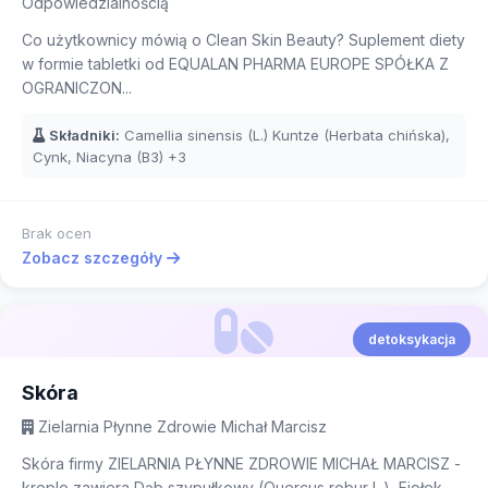
Odpowiedzialnością
Co użytkownicy mówią o Clean Skin Beauty? Suplement diety
w formie tabletki od EQUALAN PHARMA EUROPE SPÓŁKA Z
OGRANICZON...
Składniki:
Camellia sinensis (L.) Kuntze (Herbata chińska),
Cynk, Niacyna (B3)
+3
Brak ocen
Zobacz szczegóły
detoksykacja
Skóra
Zielarnia Płynne Zdrowie Michał Marcisz
Skóra firmy ZIELARNIA PŁYNNE ZDROWIE MICHAŁ MARCISZ -
krople zawiera Dąb szypułkowy (Quercus robur L.), Fiołek