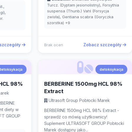
Turcz. (Dyptam jesionolistny), Forsythia
l.,
suspensa (Thunb.) Vahl (Forsycja
gi),
zwisła), Gentiana scabra (Goryczka
r.
szorstka)
+9
szczegóły
Zobacz szczegóły
Brak ocen
detoksykacja
detoksykacja
HCL 98%
BERBERINE 1500mg HCL 98%
Extract
Marek
Ultrasoft Group Pobłocki Marek
RBERINE
t diety w
BERBERINE 1500mg HCL 98% Extract -
OFT GROUP
sprawdź co mówią użytkownicy!
Suplement ULTRASOFT GROUP Pobłocki
Marek dostępny jako...