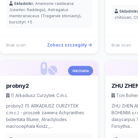
Składniki:
Anemone raddeana
(zawilec Raddego), Astragalus
Składniki
membranaceus (Traganek błoniasty),
chitosan, 
bursztyn
+5
Zobacz szczegóły
Brak ocen
Brak ocen
nieznana
probny2
ZHU ZHE
1) Arkadiusz Curzytek C.m.c.
Tcm Bohemi
probny2 (1) ARKADIUSZ CURZYTEK
ZHU ZHEN A
c.m.c.) - proszek zawiera Achyranthes
BOHEMIA s.r.o
bidentata Blume, Atractylodes
dasycarpus T
macrocephala Koidz.,...
Forsythia...