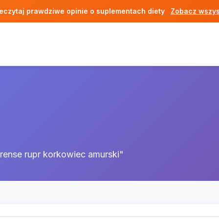
eczytaj prawdziwe opinie o suplementach diety
Zobacz wszys
rense rupr korkowiec amurski"