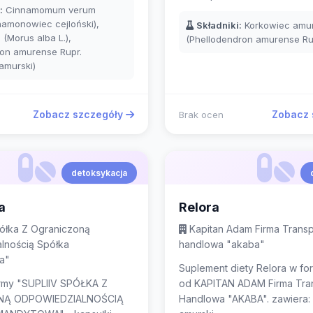
:
Cinnamomum verum
ynamonowiec cejloński),
Składniki:
Korkowiec amur
 (Morus alba L.),
(Phellodendron amurense Rup
on amurense Rupr.
amurski)
Zobacz szczegóły
Zobacz 
Brak ocen
detoksykacja
a
Relora
półka Z Ograniczoną
Kapitan Adam Firma Trans
lnością Spółka
handlowa "akaba"
a"
Suplement diety Relora w for
irmy "SUPLIIV SPÓŁKA Z
od KAPITAN ADAM Firma Tra
NĄ ODPOWIEDZIALNOŚCIĄ
Handlowa "AKABA". zawiera: