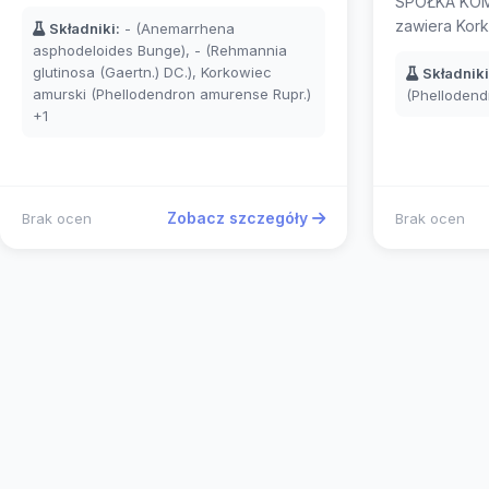
SPÓŁKA KOM
zawiera Kork
Składniki:
- (Anemarrhena
asphodeloides Bunge), - (Rehmannia
glutinosa (Gaertn.) DC.), Korkowiec
Składniki
amurski (Phellodendron amurense Rupr.)
(Phellodend
+1
Zobacz szczegóły
Brak ocen
Brak ocen