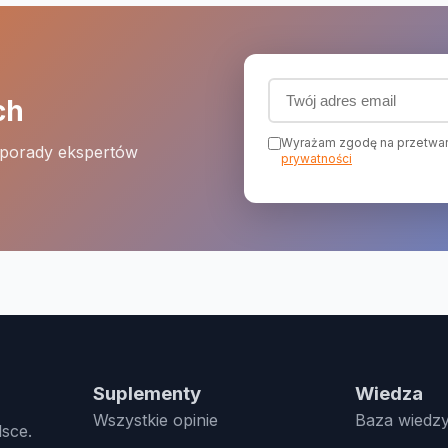
Adres email (wymagany
ch
Wyrażam zgodę na przetwar
 porady ekspertów
prywatności
Suplementy
Wiedza
Wszystkie opinie
Baza wiedz
lsce.