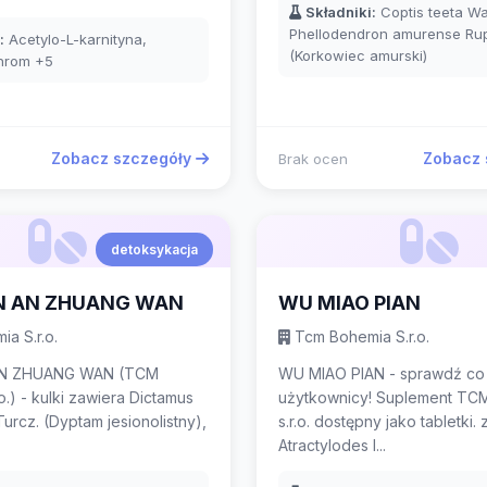
Składniki:
Coptis teeta Wal
Phellodendron amurense Rup
:
Acetylo-L-karnityna,
(Korkowiec amurski)
Chrom
+5
Zobacz szczegóły
Zobacz 
Brak ocen
detoksykacja
N AN ZHUANG WAN
WU MIAO PIAN
a S.r.o.
Tcm Bohemia S.r.o.
N ZHUANG WAN (TCM
WU MIAO PIAN - sprawdź co
.) - kulki zawiera Dictamus
użytkownicy! Suplement T
urcz. (Dyptam jesionolistny),
s.r.o. dostępny jako tabletki.
Atractylodes l...