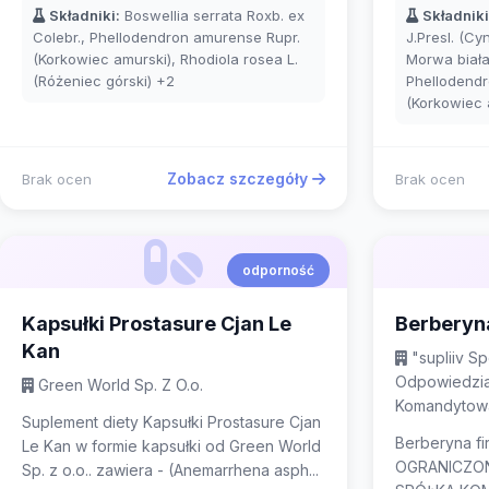
Składniki:
Boswellia serrata Roxb. ex
Składniki
Colebr., Phellodendron amurense Rupr.
J.Presl. (C
(Korkowiec amurski), Rhodiola rosea L.
Morwa biała
(Różeniec górski)
+2
Phellodendr
(Korkowiec 
Zobacz szczegóły
Brak ocen
Brak ocen
odporność
Kapsułki Prostasure Cjan Le
Berberyn
Kan
"supliiv S
Odpowiedzia
Green World Sp. Z O.o.
Komandytow
Suplement diety Kapsułki Prostasure Cjan
Berberyna f
Le Kan w formie kapsułki od Green World
OGRANICZO
Sp. z o.o.. zawiera - (Anemarrhena asph...