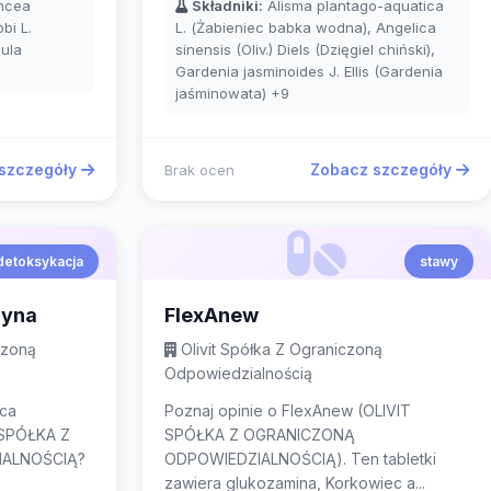
ancea
Składniki:
Alisma plantago-aquatica
bi L.
L. (Żabieniec babka wodna), Angelica
ula
sinensis (Oliv.) Diels (Dzięgiel chiński),
Gardenia jasminoides J. Ellis (Gardenia
jaśminowata)
+9
szczegóły
Zobacz szczegóły
Brak ocen
detoksykacja
stawy
ryna
FlexAnew
czoną
Olivit Spółka Z Ograniczoną
Odpowiedzialnością
ica
Poznaj opinie o FlexAnew (OLIVIT
 SPÓŁKA Z
SPÓŁKA Z OGRANICZONĄ
ALNOŚCIĄ?
ODPOWIEDZIALNOŚCIĄ). Ten tabletki
zawiera glukozamina, Korkowiec a...