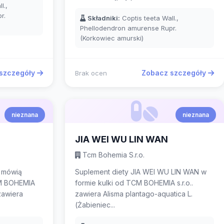
l.,
r.
Składniki:
Coptis teeta Wall.,
Phellodendron amurense Rupr.
(Korkowiec amurski)
szczegóły
Zobacz szczegóły
Brak ocen
nieznana
nieznana
JIA WEI WU LIN WAN
Tcm Bohemia S.r.o.
 mówią
Suplement diety JIA WEI WU LIN WAN w
CM BOHEMIA
formie kulki od TCM BOHEMIA s.r.o..
 zawiera
zawiera Alisma plantago-aquatica L.
(Żabieniec...