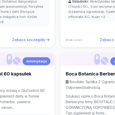
:
Dictamus dasycarpus
Składniki:
Atractylodes l
am jesionolistny), Forsythia
(Thunb.) DC., Coix lacryma-jo
hunb.) Vahl (Forsycja
(Łzawnica ogrodowa), Cyath
is indigotica Fort. (Urźet
officinalis K.C. Kuan
+2
+8
Zobacz szczegóły
Zobacz 
Brak ocen
detoksykacja
l 60 kapsułek
Boca Botanica Berbe
Biovitalic Spółka Z Ograni
Odpowiedzialnością
icy mówią o GluControl 60
plement diety w formie
Szukasz opinii o Boca Botan
Proherbis. zawiera:
Berberyna firmy BIOVITALIC
verum...
OGRANICZONĄ ODPOWIEDZI
Ten suplement w formi...