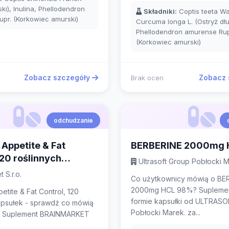
ski), Inulina, Phellodendron
Składniki:
Coptis teeta Wal
pr. (Korkowiec amurski)
Curcuma longa L. (Ostryż dłu
Phellodendron amurense Rup
(Korkowiec amurski)
Zobacz szczegóły
Zobacz 
Brak ocen
odchudzanie
Appetite & Fat
BERBERINE 2000mg 
120 roślinnych
Ultrasoft Group Pobłocki 
 S.r.o.
Co użytkownicy mówią o BE
2000mg HCL 98%? Suplemen
etite & Fat Control, 120
formie kapsułki od ULTRAS
apsułek - sprawdź co mówią
Pobłocki Marek. za...
! Suplement BRAINMARKET