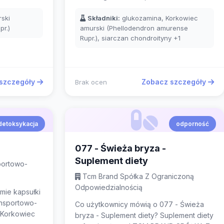
ski
Składniki:
glukozamina, Korkowiec
r.)
amurski (Phellodendron amurense
Rupr.), siarczan chondroityny
+1
szczegóły
Zobacz szczegóły
Brak ocen
detoksykacja
odporność
077 - Świeża bryza -
Suplement diety
portowo-
Tcm Brand Spółka Z Ograniczoną
Odpowiedzialnością
mie kapsułki
nsportowo-
Co użytkownicy mówią o 077 - Świeża
 Korkowiec
bryza - Suplement diety? Suplement diety