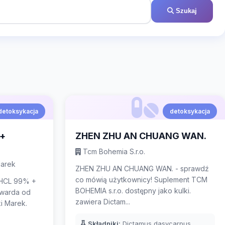
Szukaj
detoksykacja
detoksykacja
 +
ZHEN ZHU AN CHUANG WAN.
Tcm Bohemia S.r.o.
Marek
ZHEN ZHU AN CHUANG WAN. - sprawdź
co mówią użytkownicy! Suplement TCM
 HCL 99% +
BOHEMIA s.r.o. dostępny jako kulki.
twarda od
zawiera Dictam...
 Marek.
Składniki:
Dictamus dasycarpus