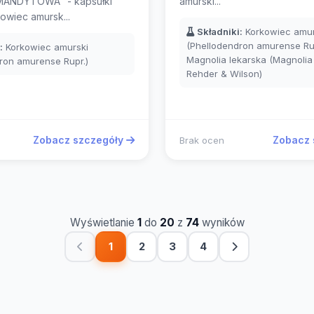
ANDYTOWA" - kapsułki
amurski...
owiec amursk...
Składniki:
Korkowiec amur
(Phellodendron amurense Rup
:
Korkowiec amurski
Magnolia lekarska (Magnolia o
ron amurense Rupr.)
Rehder & Wilson)
Zobacz szczegóły
Zobacz 
Brak ocen
Wyświetlanie
1
do
20
z
74
wyników
1
2
3
4