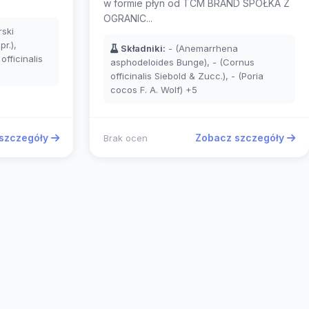
w formie płyn od TCM BRAND SPÓŁKA Z
OGRANIC...
ski
r.),
Składniki:
- (Anemarrhena
fficinalis
asphodeloides Bunge), - (Cornus
officinalis Siebold & Zucc.), - (Poria
cocos F. A. Wolf)
+5
szczegóły
Zobacz szczegóły
Brak ocen