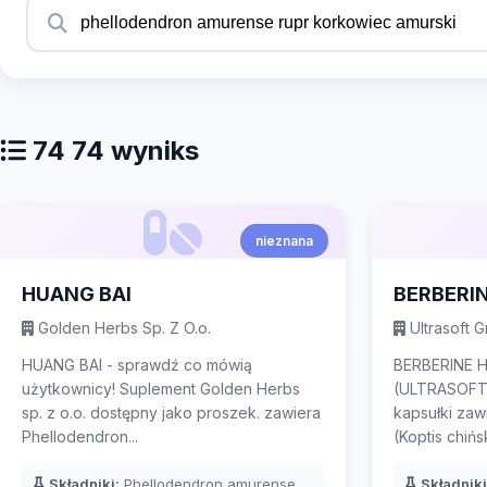
Szukaj suplementów
74 74 wyniks
nieznana
HUANG BAI
BERBERI
Golden Herbs Sp. Z O.o.
Ultrasoft 
HUANG BAI - sprawdź co mówią
BERBERINE 
użytkownicy! Suplement Golden Herbs
(ULTRASOFT 
sp. z o.o. dostępny jako proszek. zawiera
kapsułki zaw
Phellodendron...
(Koptis chiński
Składniki:
Phellodendron amurense
Składniki