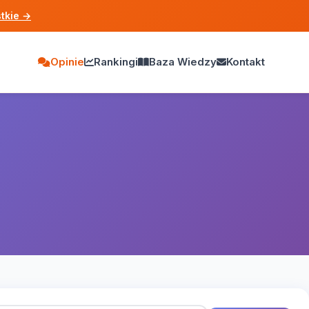
tkie
→
Opinie
Rankingi
Baza Wiedzy
Kontakt