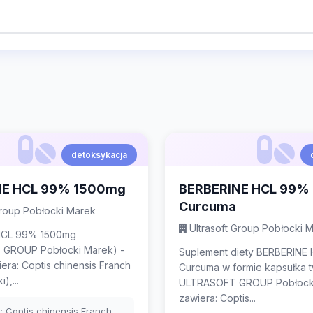
detoksykacja
NE HCL 99% 1500mg
BERBERINE HCL 99%
Curcuma
Group Pobłocki Marek
Ultrasoft Group Pobłocki 
HCL 99% 1500mg
GROUP Pobłocki Marek) -
Suplement diety BERBERINE
iera: Coptis chinensis Franch
Curcuma w formie kapsułka 
),...
ULTRASOFT GROUP Pobłocki
zawiera: Coptis...
:
Coptis chinensis Franch