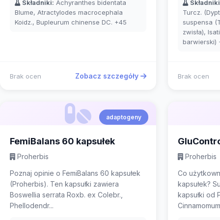
Składniki:
Achyranthes bidentata
Składniki
Blume, Atractylodes macrocephala
Turcz. (Dypt
Koidz., Bupleurum chinense DC.
+45
suspensa (T
zwisła), Isat
barwierski)
Zobacz szczegóły
Brak ocen
Brak ocen
adaptogeny
FemiBalans 60 kapsułek
GluContro
Proherbis
Proherbis
Poznaj opinie o FemiBalans 60 kapsułek
Co użytkown
(Proherbis). Ten kapsułki zawiera
kapsułek? Su
Boswellia serrata Roxb. ex Colebr.,
kapsułki od 
Phellodendr...
Cinnamomum 