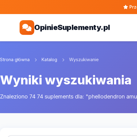
Prz
OpinieSuplementy.pl
Strona główna
Katalog
Wyszukiwanie
Wyniki wyszukiwania
Znaleziono 74 74 suplements dla: "phellodendron amu