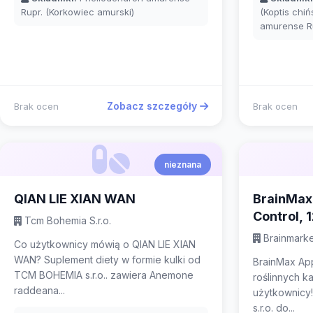
Rupr. (Korkowiec amurski)
(Koptis chiń
amurense Ru
Zobacz szczegóły
Brak ocen
Brak ocen
nieznana
QIAN LIE XIAN WAN
BrainMax 
Control, 
Tcm Bohemia S.r.o.
kapsułek
Brainmarket
Co użytkownicy mówią o QIAN LIE XIAN
WAN? Suplement diety w formie kulki od
BrainMax App
TCM BOHEMIA s.r.o.. zawiera Anemone
roślinnych k
raddeana...
użytkownicy
s.r.o. do...