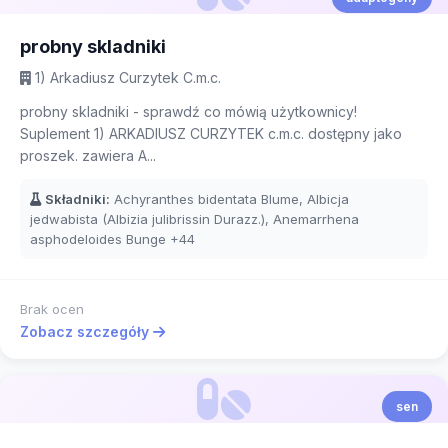
probny skladniki
1) Arkadiusz Curzytek C.m.c.
probny skladniki - sprawdź co mówią użytkownicy!
Suplement 1) ARKADIUSZ CURZYTEK c.m.c. dostępny jako
proszek. zawiera A...
Składniki:
Achyranthes bidentata Blume, Albicja
jedwabista (Albizia julibrissin Durazz.), Anemarrhena
asphodeloides Bunge
+44
Brak ocen
Zobacz szczegóły
sen