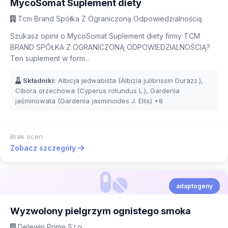
MycoSomat Suplement diety
Tcm Brand Spółka Z Ograniczoną Odpowiedzialnością
Szukasz opinii o MycoSomat Suplement diety firmy TCM
BRAND SPÓŁKA Z OGRANICZONĄ ODPOWIEDZIALNOŚCIĄ?
Ten suplement w form...
Składniki:
Albicja jedwabista (Albizia julibrissin Durazz.),
Cibora orzechowa (Cyperus rotundus L.), Gardenia
jaśminowata (Gardenia jasminoides J. Ellis)
+8
Brak ocen
Zobacz szczegóły
adaptogeny
Wyzwolony pielgrzym ognistego smoka
Delewin Prime S.r.o.