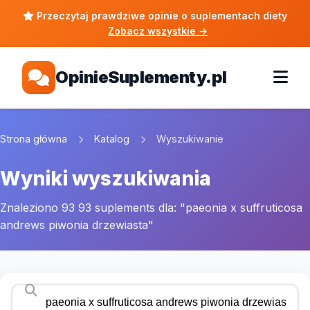
Przeczytaj prawdziwe opinie o suplementach diety
Zobacz wszystkie
→
OpinieSuplementy.pl
Strona główna
Katalog
Wyszukiwanie
Wyniki wyszukiwania
Znaleziono 93 93 suplements dla: "paeonia x suffruticosa
andrews piwonia drzewiasta"
Szukaj suplementów