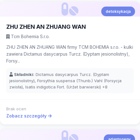
detoksykacja
ZHU ZHEN AN ZHUANG WAN
Tcm Bohemia S.r.o.
ZHU ZHEN AN ZHUANG WAN firmy TCM BOHEMIA s.r.o. - kulki
zawiera Dictamus dasycarpus Turcz. (Dyptam jesionolistny),
Forsy...
Składniki:
Dictamus dasycarpus Turcz. (Dyptam
jesionolistny), Forsythia suspensa (Thunb.) Vahl (Forsycja
zwisła), Isatis indigotica Fort. (Urźet barwierski)
+8
Brak ocen
Zobacz szczegóły
adaptogeny