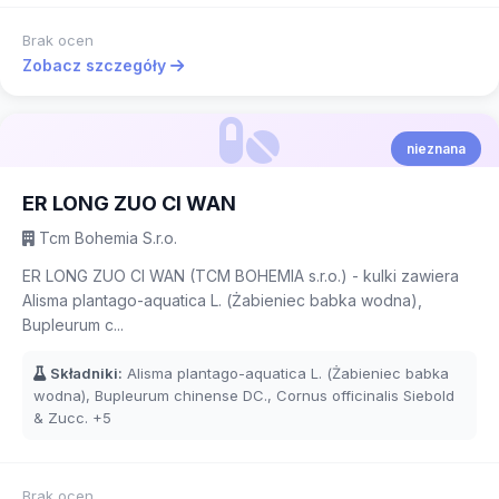
Brak ocen
Zobacz szczegóły
nieznana
ER LONG ZUO CI WAN
Tcm Bohemia S.r.o.
ER LONG ZUO CI WAN (TCM BOHEMIA s.r.o.) - kulki zawiera
Alisma plantago-aquatica L. (Żabieniec babka wodna),
Bupleurum c...
Składniki:
Alisma plantago-aquatica L. (Żabieniec babka
wodna), Bupleurum chinense DC., Cornus officinalis Siebold
& Zucc.
+5
Brak ocen