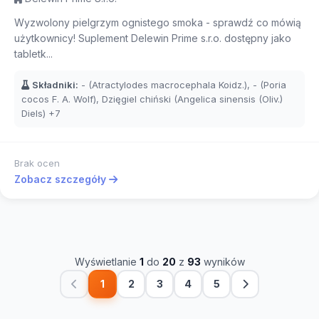
Wyzwolony pielgrzym ognistego smoka - sprawdź co mówią
użytkownicy! Suplement Delewin Prime s.r.o. dostępny jako
tabletk...
Składniki:
- (Atractylodes macrocephala Koidz.), - (Poria
cocos F. A. Wolf), Dzięgiel chiński (Angelica sinensis (Oliv.)
Diels)
+7
Brak ocen
Zobacz szczegóły
Wyświetlanie
1
do
20
z
93
wyników
1
2
3
4
5