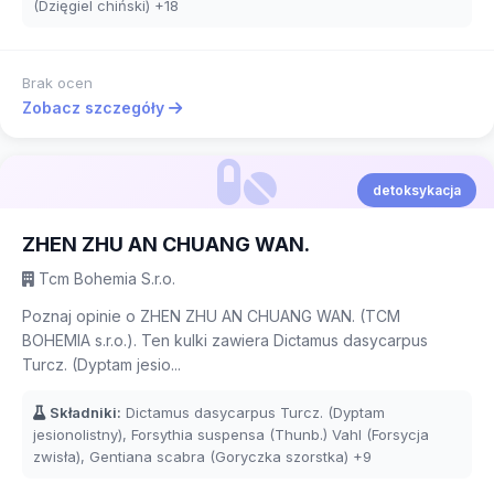
(Dzięgiel chiński)
+18
Brak ocen
Zobacz szczegóły
detoksykacja
ZHEN ZHU AN CHUANG WAN.
Tcm Bohemia S.r.o.
Poznaj opinie o ZHEN ZHU AN CHUANG WAN. (TCM
BOHEMIA s.r.o.). Ten kulki zawiera Dictamus dasycarpus
Turcz. (Dyptam jesio...
Składniki:
Dictamus dasycarpus Turcz. (Dyptam
jesionolistny), Forsythia suspensa (Thunb.) Vahl (Forsycja
zwisła), Gentiana scabra (Goryczka szorstka)
+9