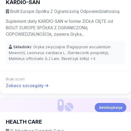
KARDIO-SAN
Biolit Europe Spółka Z Ograniczoną Odpowiedzialnością
Suplement diety KARDIO-SAN w formie ZIOŁA CIĘTE od
BIOLIT EUROPE SPÓŁKA Z OGRANICZONĄ
ODPOWIEDZIALNOŚCIĄ. zawiera Gryka...
Składniki:
Gryka zwyczajna (Fagopyrum esculentum
Moench), Leonurus cardiaca L. (Serdecznik pospolity),
Melilotus officinalis (L.) Lam. (Nostrzyk żółty)
+3
Brak ocen
Zobacz szczegóły
detoksykacja
HEALTH CARE
1) Arkadiusz Curzytek C.m.c.