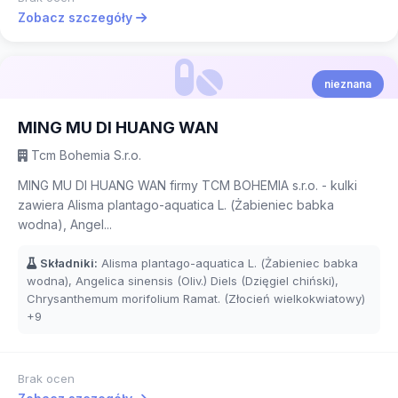
Zobacz szczegóły
nieznana
MING MU DI HUANG WAN
Tcm Bohemia S.r.o.
MING MU DI HUANG WAN firmy TCM BOHEMIA s.r.o. - kulki
zawiera Alisma plantago-aquatica L. (Żabieniec babka
wodna), Angel...
Składniki:
Alisma plantago-aquatica L. (Żabieniec babka
wodna), Angelica sinensis (Oliv.) Diels (Dzięgiel chiński),
Chrysanthemum morifolium Ramat. (Złocień wielkokwiatowy)
+9
Brak ocen