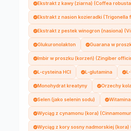
Ekstrakt z kawy (ziarna) (Coffea robusta
Ekstrakt z nasion kozieradki (Trigonell
Ekstrakt z pestek winogron (nasiona) (Vi
Glukuronolakton
Guarana w proszk
Imbir w proszku (korzeń) (Zingiber offici
L-cysteina HCl
L-glutamina
L
Monohydrat kreatyny
Orzechy kola
Selen (jako selenin sodu)
Witamina
Wyciąg z cynamonu (kora) (Cinnamomum
Wyciąg z kory sosny nadmorskiej (kora) 