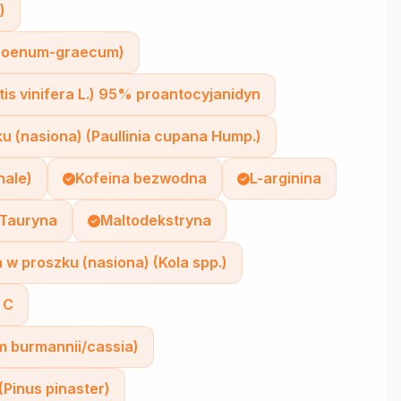
)
a foenum-graecum)
tis vinifera L.) 95% proantocyjanidyn
u (nasiona) (Paullinia cupana Hump.)
nale)
Kofeina bezwodna
L-arginina
-Tauryna
Maltodekstryna
 w proszku (nasiona) (Kola spp.)
 C
 burmannii/cassia)
(Pinus pinaster)