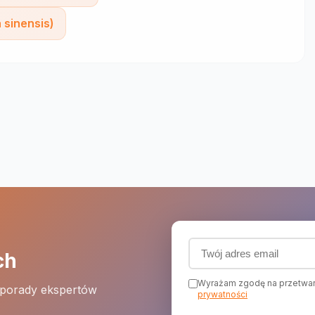
a sinensis)
Adres email (wymagany
ch
Wyrażam zgodę na przetwar
 porady ekspertów
prywatności