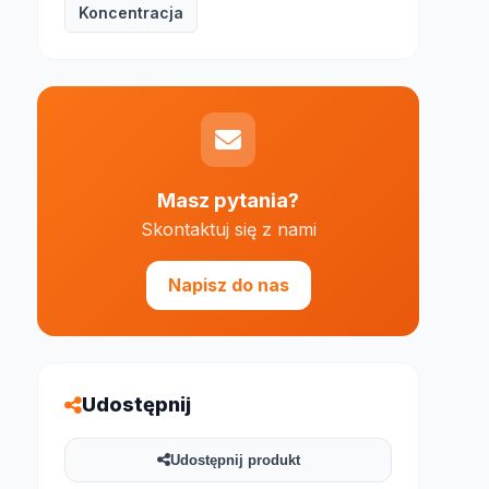
Koncentracja
e 1000 znaków
Masz pytania?
Skontaktuj się z nami
Napisz do nas
Udostępnij
Udostępnij produkt