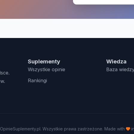
Suplementy
Wiedza
Wszystkie opinie
Baza wiedz
lsce.
Rankingi
w.
OpinieSuplementy.pl. Wszystkie prawa zastrzeżone. Made with
i