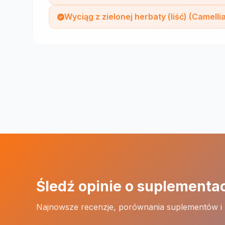
Wyciąg z zielonej herbaty (liść) (Camelli
Śledź opinie o suplementa
Najnowsze recenzje, porównania suplementów i