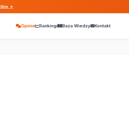
tkie
→
Opinie
Rankingi
Baza Wiedzy
Kontakt